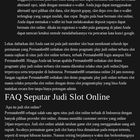
alternatif opsi, ialah dengan memakai e-wallet. Anda juga dapat menggunakan
alternatif opsi pilihan slot dana, slot deposit gopay, slot depo ovo dan e-wallet
terlengkap yang sangat mudah, dan cepat. Begitu pula buat bermain slot online,
Anda dapat memakai e wallet ini buat melaksanakan deposit supaya dapat
bermain slot online. dikala ini registrasi e-wallet pula gampang di jalani Anda
dapat mencari ketahui metode mendaftarkannya via pencarian kata kunci google.
Lekas daftarkan diri Anda saat ini pula jadi member slot buat menikmati seluruh tipe
permainan yang Permatabet88 sediakan slot demo pragmatic play judi online terbaru slot
mania sajikan di situs judi slot online terbaru, terbaik Permatabet88 login ataupun Slot
Permatabet88. Hingga Anda tak heran apabila Permatabet88 sediakan slot demo
pragmatic play judi online terbaru slot mania diketahui selaku situs judi online24jam
terpercaya serta terpopuler di Indonesia. Permatabet88 senantiasa online 24 jam nonstop.
Jangan ragukan Permatabet88 sediakan slot demo pragmatic play judi online terbaru slot
mania selaku penyedia slot online dengan demo slot pragmaticplay yang bisa Anda
mainkan secara free tanpa biaya potongan admin.
FAQ Seputar Judi Slot Online
Apa itu judi slot online?
Permatabet88 sebagai salah satu agen situs judi slot online terbaik di Indonesia dengan
banyak pilihan provider slot online, dimana memiliki customer service yang online
24jam terpercaya. Judi slot online adalah taruhan game slot yang menggunakan uang asli
rupiah. Awalnya permainan game judi slot hanya bisa dimainkan pada tempat tertentu,
seperti di tempat hiburan kasino. Namun seiring berjalannya waktu dan berkembangnya