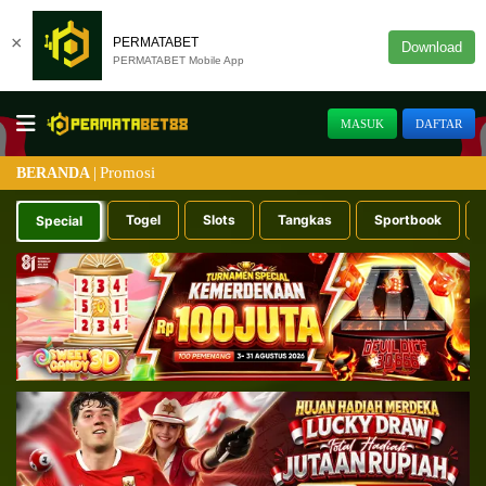
×
PERMATABET
Download
PERMATABET Mobile App
MASUK
DAFTAR
Promosi
BERANDA
Togel
Slots
Tangkas
Sportbook
Special