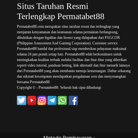
Situs Taruhan Resmi
Terlengkap Permatabet88
Permatabet88.com merupakan situs taruhan resmi dan terlengkap yang
menjamin kenyamanan dan keamanan selama permainan berlangsung,
dibuktikan dengan legalitas dan lisensi yang didapatkan dari PAGCOR
(Philippine Amusement And Gaming Corporation). Customer service
Permatabet88 handal dan profesional siap memberikan pelayanan maksimal
selama 24 jam penuh setiap hari. Permatabet88 telah berkomitmen untuk
meningkatkan kualitas terbaik melalui fasilitas dan fitur-fitur yang diberikan
seperti video tutorial, panduan betting, link alternatif dan fitur menarik lainnya
dari Permatabet88 yang akan membantu menuju kemenangan. Daftar sekarang
dan nikmati kesempatan mendapatkan pengalaman seru dan menyenangkan
bersama Permatabet88.
Copyright © - Permatabet88. Seluruh hak cipta dilindungi
Metode Pembayaran :