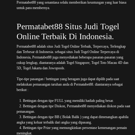
Permatabet88 yang senantiasa selalu memberikan keuntungan yang luar biasa
untuk para membernya.
Permatabet88 Situs Judi Togel
Online Terbaik Di Indonesia.
Permatabet88 adalah situs Judi Togel Online Terbaik, Terpercaya, Terlengkap
dan Terbesar di Indonesia. sebagai situs Judi Togel Online Terpercaya di
Indonesia, Permatabet88 juga menyediakan beberapa pasaran-pasaran yang
cukup lengkap, diantaranya adalah Togel Singapore, Togel Toto Macau 4D dan
5D, Togel Jakarta dan Jowopools.
Tipe-tipe pasangan / bettingan yang beragam juga dapat dipilih pada saat
melakukan pemasangan taruhan anda di Permatabet88. diantaranya sebagai
berikut :
1. Bettingan dengan tipe FULL yang memiliki hadiah paling besar.
2. Bettingan dengan tipe Diskon, Permatabet88 menyediakan diskon pada saat
pemasangan.
3. Bettingan dengan tipe BB ( Bolak Balik ) yang dapat dimenangkan apabila
angka yang keluar terbalik dari angka yang dipasang.
4. Bettingan tipe Prize yang memungkinkan persentase kemenangan pemain
meningkat.