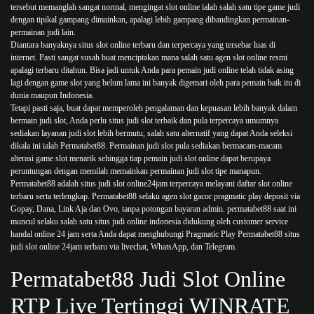
tersebut memanglah sangat normal, mengingat slot online ialah salah satu tipe game judi
dengan tipikal gampang dimainkan, apalagi lebih gampang dibandingkan permainan-
permainan judi lain.
Diantara banyaknya situs slot online terbaru dan terpercaya yang tersebar luas di
internet. Pasti sangat susah buat menciptakan mana salah satu agen slot online resmi
apalagi terbaru ditahun. Bisa jadi untuk Anda para pemain judi online telah tidak asing
lagi dengan game slot yang belum lama ini banyak digemari oleh para pemain baik itu di
dunia maupun Indonesia.
Tetapi pasti saja, buat dapat memperoleh pengalaman dan kepuasan lebih banyak dalam
bermain judi slot, Anda perlu situs judi slot terbaik dan pula terpercaya umumnya
sediakan layanan judi slot lebih bermutu, salah satu alternatif yang dapat Anda seleksi
dikala ini ialah Permatabet88. Permainan judi slot pula sediakan bermacam-macam
alterasi game slot menarik sehingga tiap pemain judi slot online dapat berupaya
peruntungan dengan memilah memainkan permainan judi slot tipe manapun.
Permatabet88 adalah situs judi slot online24jam terpercaya melayani daftar slot online
terbaru serta terlengkap. Permatabet88 selaku agen slot gacor pragmatic play deposit via
Gopay, Dana, Link Aja dan Ovo, tanpa potongan bayaran admin. permatabet88 saat ini
muncul selaku salah satu situs judi online indonesia didukung oleh customer service
handal online 24 jam serta Anda dapat menghubungi Pragmatic Play Permatabet88 situs
judi slot online 24jam terbaru via livechat, WhatsApp, dan Telegram.
Permatabet88 Judi Slot Online
RTP Live Tertinggi WINRATE